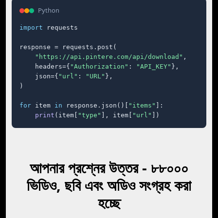
Python
import
 requests

response = requests.post(

"https://api.pintere.com/api/download"
,

    headers={
"Authorization"
: 
"API_KEY"
},

    json={
"url"
: 
"URL"
},

)

for
 item 
in
 response.json()[
"items"
]:

print
(item[
"type"
], item[
"url"
])
আপনার প্রশ্নের উত্তর - ৮৮০০০
ভিডিও, ছবি এবং অডিও সংগ্রহ করা
হচ্ছে