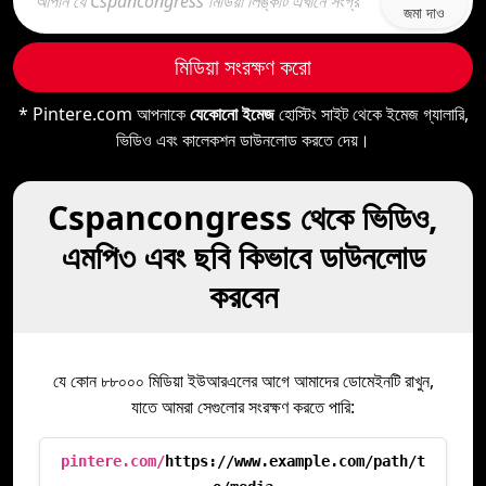
জমা দাও
মিডিয়া সংরক্ষণ করো
* Pintere.com আপনাকে
যেকোনো ইমেজ
হোস্টিং সাইট থেকে ইমেজ গ্যালারি,
ভিডিও এবং কালেকশন ডাউনলোড করতে দেয়।
Cspancongress থেকে ভিডিও,
এমপি৩ এবং ছবি কিভাবে ডাউনলোড
করবেন
যে কোন ৮৮০০০ মিডিয়া ইউআরএলের আগে আমাদের ডোমেইনটি রাখুন,
যাতে আমরা সেগুলোর সংরক্ষণ করতে পারি:
pintere.com/
https://www.example.com/path/t