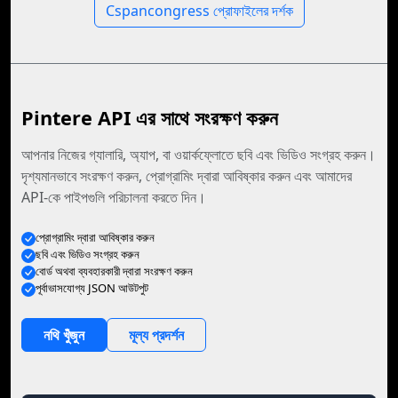
Cspancongress প্রোফাইলের দর্শক
Pintere API এর সাথে সংরক্ষণ করুন
আপনার নিজের গ্যালারি, অ্যাপ, বা ওয়ার্কফ্লোতে ছবি এবং ভিডিও সংগ্রহ করুন।
দৃশ্যমানভাবে সংরক্ষণ করুন, প্রোগ্রামিং দ্বারা আবিষ্কার করুন এবং আমাদের
API-কে পাইপগুলি পরিচালনা করতে দিন।
প্রোগ্রামিং দ্বারা আবিষ্কার করুন
ছবি এবং ভিডিও সংগ্রহ করুন
বোর্ড অথবা ব্যবহারকারী দ্বারা সংরক্ষণ করুন
পূর্বাভাসযোগ্য JSON আউটপুট
নথি খুঁজুন
মূল্য প্রদর্শন