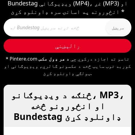
Bundestag ویډیوګانې (MP4)، غږ (MP3) او
انځورونه په اسانۍ سره ډاونلوډ کړئ *
سرېښل
رالېښنې
* Pintere.com تاسو ته اجازه درکوي چې
د هر ډول عکس
کوربه توب سایټ څخه د عکسونو ګالري، ویډیوګانې او
ټولګې ډاونلوډ کړئ.
څنګه د ویډیوګانو، MP3،
او انځورونو څخه
Bundestag ډاونلوډ کړئ