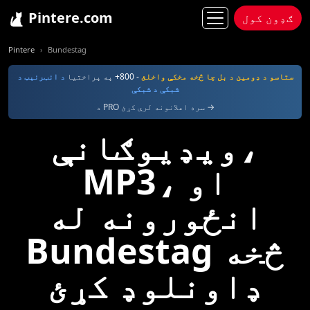
Pintere.com
ګډون کول
Pintere
Bundestag
ستاسو د ډومین د بل چا څخه مخکې واخلئ
- 800+ په پراختیا
د انټرنېټ د
شبکې د شبکې
د PRO سره اعلانونه لرې کړئ →
ویډیوګانې،
MP3، او
انځورونه له
Bundestag څخه
ډاونلوډ کړئ