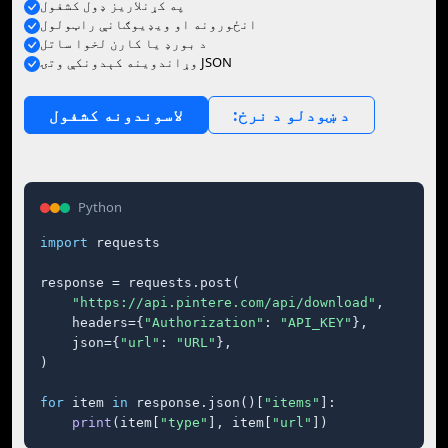
په کړنلاريز ډول کشفول
انځورونه او ويډيوګانې راټولول
د بورډ يا کارن لخوا ساتل
وړاندوينه کېدونکې وتۍ JSON
:د ښودلو د نرخ
لاسوندونه کشفول
Python
import
 requests

response = requests.post(

"https://api.pintere.com/api/download"
,

    headers={
"Authorization"
: 
"API_KEY"
},

    json={
"url"
: 
"URL"
},

)

for
 item 
in
 response.json()[
"items"
]:

print
(item[
"type"
], item[
"url"
])