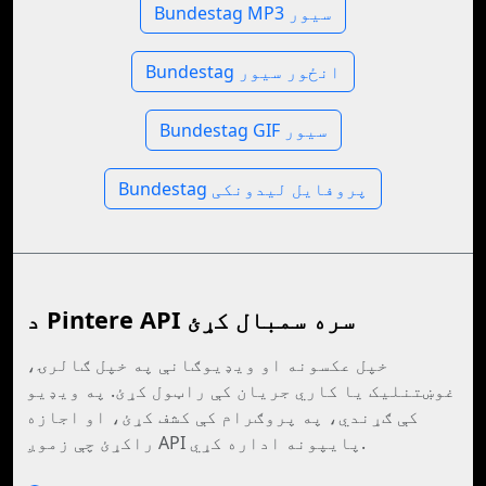
Bundestag MP3 سیور
Bundestag انځور سیور
Bundestag GIF سیور
Bundestag پروفایل لیدونکی
د Pintere API سره سمبال کړئ
خپل عکسونه او ویډیوګانې په خپل ګالرۍ،
غوښتنلیک یا کاري جریان کې راټول کړئ. په ویډیو
کې ګړندي، په پروګرام کې کشف کړئ، او اجازه
راکړئ چې زموږ API پایپونه اداره کړي.