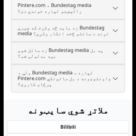
Pintere.com د Bundestag media
رالېښنو لپاره خوندي دی؟
زه بايد څه وکړم که چېرې Bundestag
media تړنه د ساتلو څخه انکار وکړي؟
زه ساتل شوی Bundestag media په بل
بڼه بدلولی شم؟
ولې د Bundestag media لپاره د
Pintere.com ډاونلوډونه د بل ساتونکي
پرځای کاروئ؟
ملاتړ شوي سایټونه
Bilibili