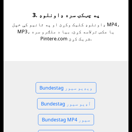
3. په چټکۍ سره ډاونلوډ
ډاونلوډ کلیک وکړئ او په ثانیو کې خپل MP4،
MP3، یا عکس ترلاسه کړئ. بیا د ملګرو سره
Pintere.com شریک کړئ.
Bundestag ویډیو سیور
Bundestag آډیو سیور
Bundestag MP4 سیور