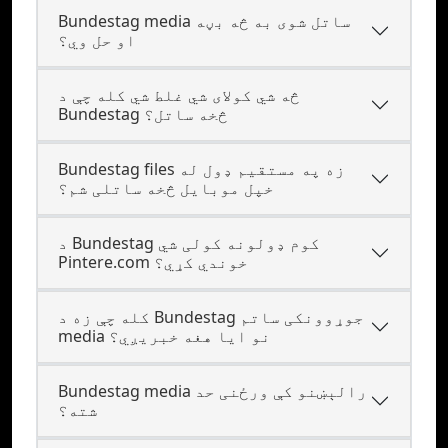
Bundestag media ساتل شوی به څه بڼه
او حل وي؟
څه شي کولای شي غلط شي کله چې د
Bundestag څخه ساتل؟
Bundestag files زه په مستقیم ډول له
خپل موبایل څخه ساتلی شم؟
د Bundestag کوم ډولونه کولی شي
Pintere.com خوندي کړي؟
کله چې زه د Bundestag جوړوونکی ساتم
media نو ایا هغه خبريږي؟
Bundestag media رالېښنو کې ورځنی حد
شته؟