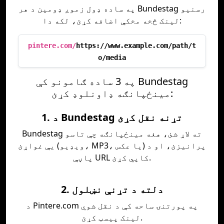
په ساده ډول زموږ ډومین د هر Bundestag رسنیو
لینک څخه مخکې اضافه کړئ، لکه دا:
pintere.com/
https://www.example.com/path/t
o/media
په 3 ساده ګامونو کې Bundestag
مینځپانګه ډاونلوډ کړئ:
1. د Bundestag تړنه نقل کړئ
Bundestag ته لاړ شئ، هغه مینځپانګه چې تاسو
یې غواړئ (ویډیو، MP3، یا عکس) پرانیزئ، او د
پاڼې URL کاپي کړئ.
2. دلته د تړنې نښلول
د Pintere.com په پورتنۍ ساحه کې د نقل شوي
لینک پیسټ کړئ.