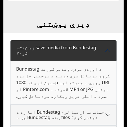
ډېرې پوښتنې
زه څنګه save media from Bundestag
کړم؟
Bundestag د اوږدې مودې ویډیو کوربه
کوي، نو ساتل شوې دوتنه د سرچینې حل سره
سمون لري تر 1080p پورې. د پورته لید URL
او Pintere.com لاسونه د MP4 or JPG دوتنې
سره د اصلي غږیز ریکارډ سره ساتل کیږي.
ایا زه د Bundestag حساب ته اړتیا لرم
چې د Bundestag څخه files خوندي کړم؟