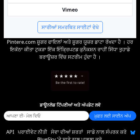
Vimeo
ਸਾਰੀਆਂ ਸਮਰਥਿਤ ਸਾਈਟਾਂ ਵੇਖੋ
Pintere.com ਸ਼ੂਗਰ ਫਾਇਲਾਂ ਅਤੇ ਸ਼ੂਗਰ ਯੂਜ਼ਰ ਡਾਟਾ ਰੱਖਦਾ ਹੈ । ਹਰ
ਇਕੱਠਾ ਕੀਤਾ ਟੁਕੜਾ ਇੱਕ ਇੰਕ੍ਰਿਪਟਡ ਕੁਨੈਕਸ਼ਨ ਰਾਹੀਂ ਸਿੱਧਾ ਤੁਹਾਡੇ
ਬਰਾਊਜ਼ਰ ਵਿੱਚ ਸਟਰੀਮ ਹੁੰਦਾ ਹੈ ।
★
★
★
★
★
-
Be the first to rate!
ਡਾਊਨਲੋਡ ਟਿੱਪਣੀਆਂ ਅਤੇ ਅੱਪਡੇਟ ਲਵੋ
ਮੁਫ਼ਤ ਲਈ ਸਾਈਨ ਅੱਪ
API
ਪਰਾਈਵੇਟ ਨੀਤੀ
ਸੇਵਾ ਦੀਆਂ ਸ਼ਰਤਾਂ
ਸਾਡੇ ਨਾਲ ਸੰਪਰਕ ਕਰੋ
BlueSky 'ਤੇ ਸਾਡੇ ਨਾਲ ਪਾਲਣਾ ਕਰੋ