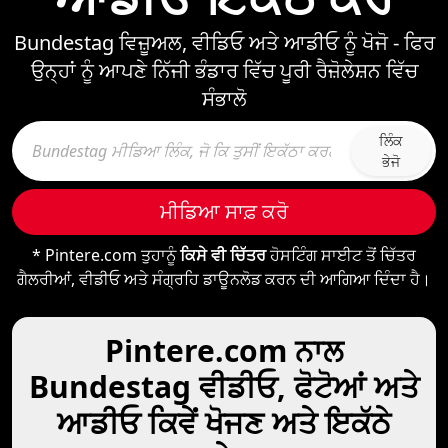
Bundestag ਵਿਜ਼ੂਅਲ, ਵੀਡਿਓ ਅਤੇ ਆਡੀਓ ਨੂੰ ਖੋਜੋ - ਫਿਰ
ਉਨ੍ਹਾਂ ਨੂੰ ਆਪਣੇ ਨਿੱਜੀ ਭੰਡਾਰ ਵਿੱਚ ਪੂਰੀ ਰੈਜ਼ੋਲੇਸ਼ਨ ਵਿੱਚ
ਸੰਭਾਲੋ
ਲਿੰਕ
ਭੇਜੋ
ਮੀਡਿਆ ਸਾਫ਼ ਕਰੋ
* Pintere.com ਤੁਹਾਨੂੰ
ਕਿਸੇ ਵੀ ਚਿੱਤਰ
ਹੋਸਟਿੰਗ ਸਾਈਟ ਤੋਂ ਚਿੱਤਰ
ਗੈਲਰੀਆਂ, ਵੀਡੀਓ ਅਤੇ ਸੰਗ੍ਰਹਿ ਡਾਊਨਲੋਡ ਕਰਨ ਦੀ ਆਗਿਆ ਦਿੰਦਾ ਹੈ।
Pintere.com ਨਾਲ
Bundestag ਵੀਡੀਓ, ਫੋਟੋਆਂ ਅਤੇ
ਆਡੀਓ ਕਿਵੇਂ ਖੋਜਣ ਅਤੇ ਇਕੱਠੇ