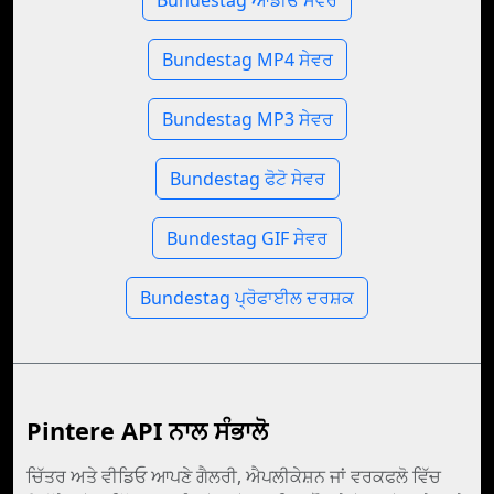
Bundestag ਆਡੀਓ ਸੇਵਰ
Bundestag MP4 ਸੇਵਰ
Bundestag MP3 ਸੇਵਰ
Bundestag ਫੋਟੋ ਸੇਵਰ
Bundestag GIF ਸੇਵਰ
Bundestag ਪ੍ਰੋਫਾਈਲ ਦਰਸ਼ਕ
Pintere API ਨਾਲ ਸੰਭਾਲੋ
ਚਿੱਤਰ ਅਤੇ ਵੀਡਿਓ ਆਪਣੇ ਗੈਲਰੀ, ਐਪਲੀਕੇਸ਼ਨ ਜਾਂ ਵਰਕਫਲੋ ਵਿੱਚ