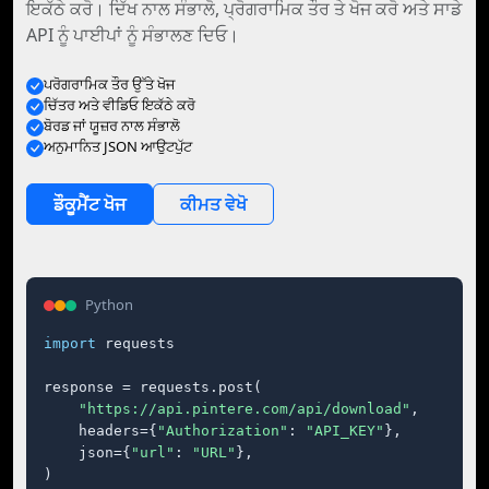
ਇਕੱਠੇ ਕਰੋ। ਦਿੱਖ ਨਾਲ ਸੰਭਾਲੋ, ਪ੍ਰੋਗਰਾਮਿਕ ਤੌਰ ਤੇ ਖੋਜ ਕਰੋ ਅਤੇ ਸਾਡੇ
API ਨੂੰ ਪਾਈਪਾਂ ਨੂੰ ਸੰਭਾਲਣ ਦਿਓ।
ਪਰੋਗਰਾਮਿਕ ਤੌਰ ਉੱਤੇ ਖੋਜ
ਚਿੱਤਰ ਅਤੇ ਵੀਡਿਓ ਇਕੱਠੇ ਕਰੋ
ਬੋਰਡ ਜਾਂ ਯੂਜ਼ਰ ਨਾਲ ਸੰਭਾਲੋ
ਅਨੁਮਾਨਿਤ JSON ਆਉਟਪੁੱਟ
ਡੌਕੂਮੈਂਟ ਖੋਜ
ਕੀਮਤ ਵੇਖੋ
Python
import
 requests

response = requests.post(

"https://api.pintere.com/api/download"
,

    headers={
"Authorization"
: 
"API_KEY"
},

    json={
"url"
: 
"URL"
},

)
