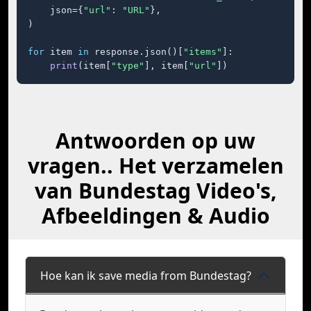
    json={
"url"
: 
"URL"
},

)

for
 item 
in
 response.json()[
"items"
]:

print
(item[
"type"
], item[
"url"
])
Antwoorden op uw
vragen.. Het verzamelen
van Bundestag Video's,
Afbeeldingen & Audio
Hoe kan ik save media from Bundestag?