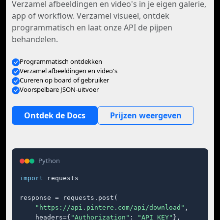
Verzamel afbeeldingen en video's in je eigen galerie,
app of workflow. Verzamel visueel, ontdek
programmatisch en laat onze API de pijpen
behandelen.
Programmatisch ontdekken
Verzamel afbeeldingen en video's
Cureren op board of gebruiker
Voorspelbare JSON-uitvoer
Ontdek de Docs
Prijzen weergeven
Python
import
 requests

response = requests.post(

"https://api.pintere.com/api/download"
,

    headers={
"Authorization"
: 
"API_KEY"
},
