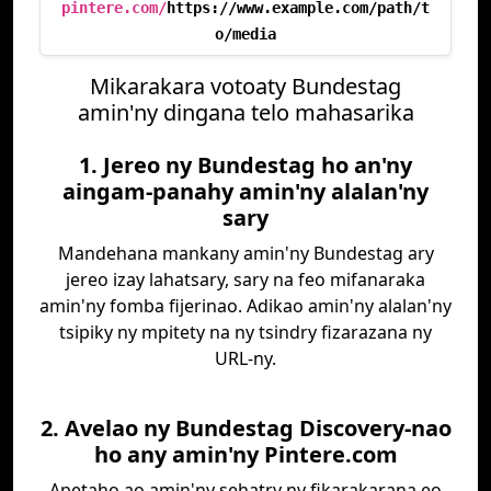
pintere.com/
https://www.example.com/path/t
o/media
Mikarakara votoaty Bundestag
amin'ny dingana telo mahasarika
1. Jereo ny Bundestag ho an'ny
aingam-panahy amin'ny alalan'ny
sary
Mandehana mankany amin'ny Bundestag ary
jereo izay lahatsary, sary na feo mifanaraka
amin'ny fomba fijerinao. Adikao amin'ny alalan'ny
tsipiky ny mpitety na ny tsindry fizarazana ny
URL-ny.
2. Avelao ny Bundestag Discovery-nao
ho any amin'ny Pintere.com
Apetaho ao amin'ny sehatry ny fikarakarana eo