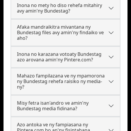
Inona no mety ho diso rehefa mitahiry
avy amin'ny Bundestag?
Afaka mandraikitra mivantana ny
Bundestag files avy amin'ny findaiko ve
aho?
Inona no karazana votoaty Bundestag
azo arovana amin'ny Pintere.com?
Mahazo fampilazana ve ny mpamorona
ny Bundestag rehefa raisiko ny media-
ny?
Misy fetra isan'andro ve amin'ny
Bundestag media fidinana?
Azo antoka ve ny fampiasana ny
Pintere.com ho an'ny fisintahana