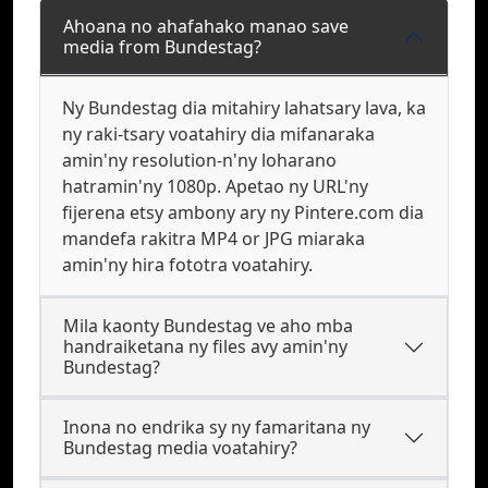
Ahoana no ahafahako manao save
media from Bundestag?
Ny Bundestag dia mitahiry lahatsary lava, ka
ny raki-tsary voatahiry dia mifanaraka
amin'ny resolution-n'ny loharano
hatramin'ny 1080p. Apetao ny URL'ny
fijerena etsy ambony ary ny Pintere.com dia
mandefa rakitra MP4 or JPG miaraka
amin'ny hira fototra voatahiry.
Mila kaonty Bundestag ve aho mba
handraiketana ny files avy amin'ny
Bundestag?
Inona no endrika sy ny famaritana ny
Bundestag media voatahiry?