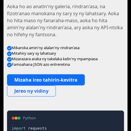
Aoka ho ao anatin'ny galeria, rindran'asa, na
fizotranao manokana ny sary sy ny lahatsary. Aoka
ho hita maso ny fanaraha-maso, aoka ho hita
amin'ny alalan'ny rindran'asa, ary aoka ny API-ntsika
no hifehy ny fantsona.
Mikaroka amin'ny alalan'ny rindran'asa
Mitahiry sary sy lahatsary
Mizarazara araka ny takelaka kelin'ny mpampiasa
Famoahana JSON azo eritreretina
Mizaha ireo tahirin-kevitra
Jereo ny vidiny
Python
import
 requests
