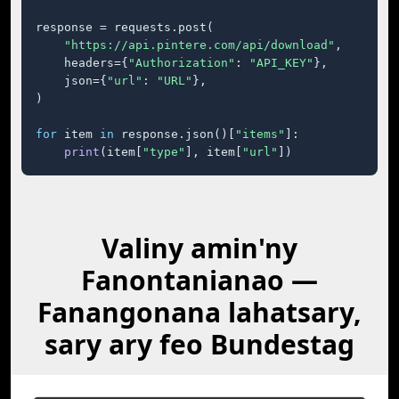
response = requests.post(

"https://api.pintere.com/api/download"
,

    headers={
"Authorization"
: 
"API_KEY"
},

    json={
"url"
: 
"URL"
},

)

for
 item 
in
 response.json()[
"items"
]:

print
(item[
"type"
], item[
"url"
])
Valiny amin'ny
Fanontanianao —
Fanangonana lahatsary,
sary ary feo Bundestag