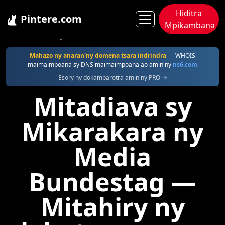
Hiditra
Pintere.com
Mpikambana
Pintere
Bundestag
Mahazo ny anaran'ny domena tsara indrindra
— WHOIS
maimaimpoana sy DNS maimaimpoana ao amin'ny
ns6.com
Esory ny dokambarotra amin'ny PRO →
Mitadiava sy
Mikarakara ny
Media
Bundestag —
Mitahiry ny