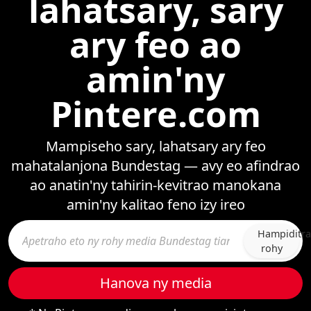
lahatsary, sary
ary feo ao
amin'ny
Pintere.com
Mampiseho sary, lahatsary ary feo
mahatalanjona Bundestag — avy eo afindrao
ao anatin'ny tahirin-kevitrao manokana
amin'ny kalitao feno izy ireo
Hampiditra
rohy
Hanova ny media