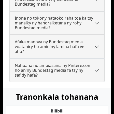
Bundestag media?
Inona no tokony hataoko raha toa ka tsy
manaiky ny handraiketana ny rohy
Bundestag media?
Afaka manova ny Bundestag media
voatahiry ho amin'ny lamina hafa ve
aho?
Nahoana no ampiasaina ny Pintere.com
ho an'ny Bundestag media fa tsy ny
safidy hafa?
Tranonkala tohanana
Bilibili