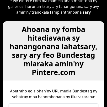
* Ny Pintere.com dia mamela anao misintona ny
galleries, horonan-tsary ary fanangonana sary avy
amin'ny tranokala fampiantranoana
sary
Ahoana ny fomba
hitadiavana sy
hanangonana lahatsary,
sary ary feo Bundestag
miaraka amin'ny
Pintere.com
Apetraho eo alohan'ny URL media Bundestag ny
sehatray mba hanombohana ny fikarakarana: