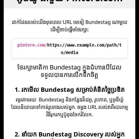
ដាក់ដែនរបស់យើងមុនពេល URL មេឌៀ Bundestag ណាមួយ
ដើម្បីចាប់ផ្តើមថែរក្សា:
pintere.com/
https://www.example.com/path/t
o/media
ថែរក្សាមាតិកា Bundestag ក្នុងជំហានបីដែល
ទទួលបានការលើកទឹកចិត្ត
1. រកមើល Bundestag សម្រាប់គំនិតច្នៃប្រឌិត
រមូរតាមរយៈ Bundestag និងកន្លែងវីដេអូ, រូបភាព, ឬអូឌីយ៉ូ
ដែលនិយាយទៅកាន់រូបរាងរបស់អ្នក. ចម្លង URL របស់វាពីរបារកម្ម
វិធីរុករកឬប៊ូតុងចែករំលែក.
2. នាំយក Bundestag Discovery របស់អ្នក