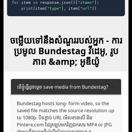
for
 item 
in
 response.json()[
"items"
]:

print
(item[
"type"
], item[
"url"
])
ចម្លើយទៅនឹងសំណួររបស់អ្នក - ការ
ប្រមូល Bundestag វីដេអូ, រូប
ភាព &amp; អូឌីយ៉ូ
តើខ្ញុំធ្វើដូចម្តេច save media from Bundestag?
Bundestag hosts long- form video, so the
saved file matches the source resolution up
to 1080p. បិទភ្ជាប់ URL មើល​ខាងលើ និង
Pintere.com ដៃ​ត្រឡប់​មក​វិញ​ឯកសារ MP4 or JPG
ជាមួយ​នឹង​បទ​អូឌីយ៉ូ​ដើម​ដែល​បាន​រក្សា​ទុក ។