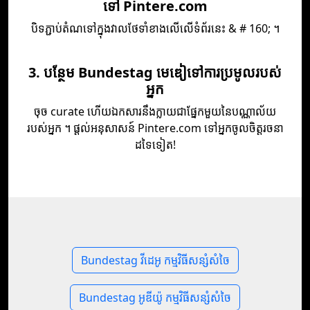
ទៅ Pintere.com
បិទភ្ជាប់​តំណ​ទៅ​ក្នុង​វាល​ថែទាំ​ខាង​លើ​លើ​ទំព័រ​នេះ & # 160; ។
3. បន្ថែម Bundestag មេឌៀទៅការប្រមូលរបស់
អ្នក
ចុច curate ហើយ​ឯកសារ​នឹង​ក្លាយ​ជា​ផ្នែក​មួយ​នៃ​បណ្ណាល័យ​
របស់​អ្នក ។ ផ្ដល់​អនុសាសន៍ Pintere.com ទៅ​អ្នក​ចូលចិត្ត​រចនា​
ដទៃ​ទៀត!
Bundestag វីដេអូ កម្មវិធីសន្សំសំចៃ
Bundestag អូឌីយ៉ូ កម្មវិធីសន្សំសំចៃ