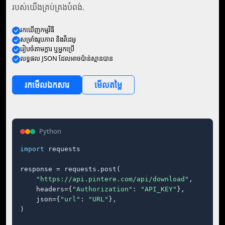
របស់យើងគ្រប់គ្រងបំពង់.
រក​ឃើញ​កម្មវិធី
សម្រាំង​រូបភាព និង​វីដេអូ
រៀបចំ​តាម​ក្ដារ ឬ​អ្នក​ប្រើ
លទ្ធផល JSON ដែល​អាច​ប៉ាន់ស្មាន​បាន
រក​មើល​ឯកសារ
មើល​តម្លៃ
Python
import
 requests

response = requests.post(

"https://api.pintere.com/api/download"
,

    headers={
"Authorization"
: 
"API_KEY"
},

    json={
"url"
: 
"URL"
},

)
