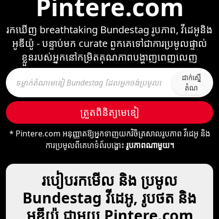
Pintere.com
រកឃើញ breathtaking Bundestag រូបភាព, វីដេអូនិង
អូឌីយ៉ូ - បន្ទាប់មក curate ពួកគេទៅជាការប្រមូលផ្ទាល់
ខ្លួនរបស់អ្នកនៅកម្រិតគុណភាពបង្ហាញពេញលេញ
ដាក់ស្នើ​
តំណ
ត្រួតពិនិត្យ​មេឌៀ
* Pintere.com អនុញ្ញាតឱ្យអ្នកទាញយកវិចិត្រសាលរូបភាព វីដេអូ និង
ការប្រមូលពីគេហទំព័របង្ហោះ
រូបភាពណាមួយ។
របៀបរកមើល និង ប្រមូល
Bundestag វីដេអូ, រូបថត និង
អូឌីយ៉ូ ជាមួយ Pintere.com