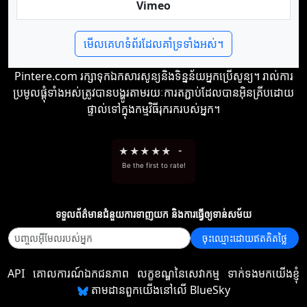
Vimeo
មើលគេហទំព័រដែលគាំទ្រទាំងអស់។
Pintere.com រក្សាទុកឯកសារសូន្យនិងទិន្នន័យអ្នកប្រើសូន្យ។ រាល់ការ
ប្រមូលផ្តុំទាំងអស់ត្រូវបានបង្ហូរតាមរយៈការតភ្ជាប់ដែលបានអ៊ិនគ្រីបដោយ
ផ្ទាល់ទៅក្នុងកម្មវិធីរុករករបស់អ្នក។
★
★
★
★
★
-
Be the first to rate!
ទទួល​ព័ត៌មាន​ជំនួយ​ការ​ទាញយក និង​ការ​ធ្វើ​ឲ្យ​ទាន់សម័យ
ចុះឈ្មោះដោយឥតគិតថ្លៃ
API
គោលការណ៍ឯកជនភាព
លក្ខខណ្ឌនៃសេវាកម្ម
ទាក់ទងមកយើងខ្ញុំ
តាមដានពួកយើងនៅលើ BlueSky