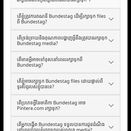
តើខ្ញុំត្រូវការគណនី Bundestag ដើម្បីរក្សាទុក files
ពី Bundestag?
តើទ្រង់ទ្រាយនិងគុណភាពបង្ហាញអ្វីនឹងត្រូវបានរក្សាទុក
Bundestag media?
តើមានអ្វីអាចទៅខុសនៅពេលរក្សាទុកពី
Bundestag?
តើខ្ញុំអាចរក្សាទុក Bundestag files ដោយផ្ទាល់ពី
ទូរស័ព្ទរបស់ខ្ញុំបានទេ?
តើប្រភេទអ្វីនៃមាតិកា Bundestag អាច
Pintere.com រក្សាទុក?
តើ​អ្នក​បង្កើត Bundestag ទទួល​បាន​ការ​ជូន​ដំណឹង​
នៅពេល​ដែល​ខ្ញុំ​រក្សា​ទុក​របស់​ពួកគេ media?