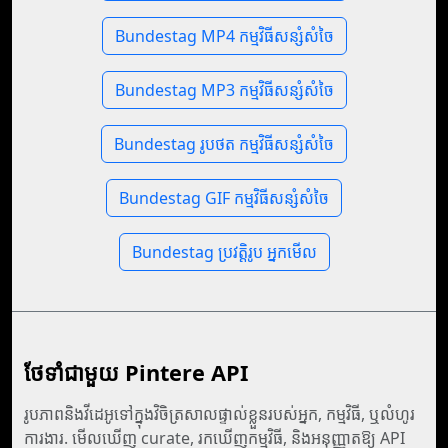
Bundestag MP4 កម្មវិធីសន្សំសំចៃ
Bundestag MP3 កម្មវិធីសន្សំសំចៃ
Bundestag រូបថត កម្មវិធីសន្សំសំចៃ
Bundestag GIF កម្មវិធីសន្សំសំចៃ
Bundestag ប្រវត្តិរូប អ្នកមើល
ថែទាំ​ជាមួយ Pintere API
រូបភាពនិងវីដេអូទៅក្នុងវិចិត្រសាលផ្ទាល់ខ្លួនរបស់អ្នក, កម្មវិធី, ឬលំហូរ
ការងារ. មើលឃើញ curate, រកឃើញកម្មវិធី, និងអនុញ្ញាតឱ្យ API