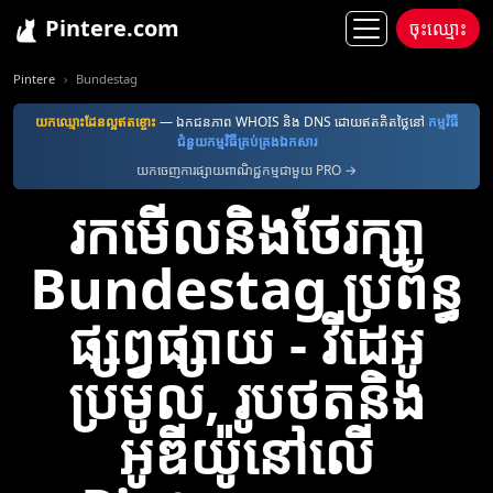
Pintere.com
ចុះឈ្មោះ
Pintere
Bundestag
យក​ឈ្មោះ​ដែន​ល្អ​ឥតខ្ចោះ
— ឯកជនភាព WHOIS និង DNS ដោយឥតគិតថ្លៃនៅ
កម្មវិធី​
ជំនួយ​កម្មវិធី​គ្រប់គ្រង​ឯកសារ
យកចេញការផ្សាយពាណិជ្ជកម្មជាមួយ PRO →
រកមើលនិងថែរក្សា
Bundestag ប្រព័ន្ធ
ផ្សព្វផ្សាយ - វីដេអូ
ប្រមូល, រូបថតនិង
អូឌីយ៉ូនៅលើ