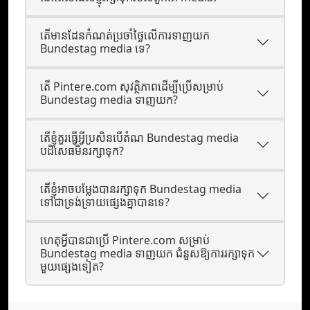
តើមានដែនកំណត់ប្រចាំថ្ងៃលើការទាញយក
Bundestag media ទេ?
តើ Pintere.com សុវត្ថិភាពដើម្បីប្រើសម្រាប់
Bundestag media ទាញយក?
តើខ្ញុំគួរធ្វើអ្វីប្រសិនបើតំណ Bundestag media
បដិសេធមិនរក្សាទុក?
តើខ្ញុំអាចបម្លែងបានរក្សាទុក Bundestag media
ទៅជាទ្រង់ទ្រាយផ្សេងគ្នាបានទេ?
ហេតុអ្វីបានជាប្រើ Pintere.com សម្រាប់
Bundestag media ទាញយក ជំនួសឱ្យការរក្សាទុក
មួយផ្សេងទៀត?