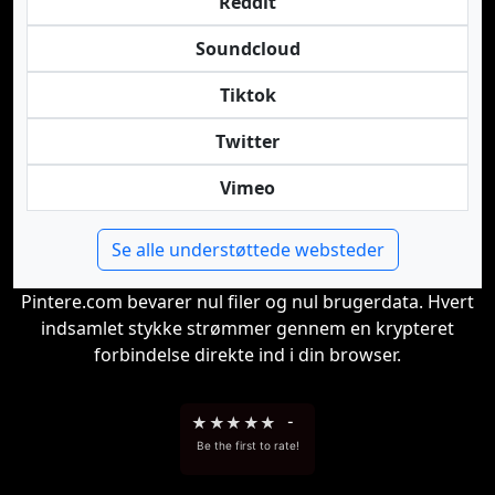
Reddit
Soundcloud
Tiktok
Twitter
Vimeo
Se alle understøttede websteder
Pintere.com bevarer nul filer og nul brugerdata. Hvert
indsamlet stykke strømmer gennem en krypteret
forbindelse direkte ind i din browser.
★
★
★
★
★
-
Be the first to rate!