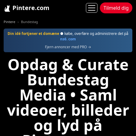
Pintere.com
Tilmeld dig
Pintere
Bundestag
Din idé fortjener et domæne
● købe, overføre og administrere det på
ns6. com
Fjern annoncer med PRO →
Opdag & Curate
Bundestag
Media • Saml
videoer, billeder
og lyd på