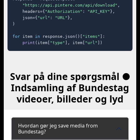
"https://api.pintere.com/api/download"
,

    headers={
"Authorization"
: 
"API_KEY"
},

    json={
"url"
: 
"URL"
},

)

for
 item 
in
 response.json()[
"items"
]:

print
(item[
"type"
], item[
"url"
])
Svar på dine spørgsmål ●
Indsamling af Bundestag
videoer, billeder og lyd
Hvordan gør jeg save media from
Bundestag?