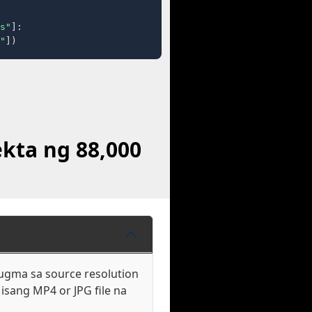
s"
]:

"
])
kta ng 88,000
ugma sa source resolution
isang MP4 or JPG file na