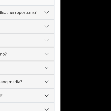
 Bleacherreportcms?
ono?
ilang media?
d?