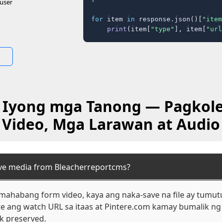
user
for
 item 
in
 response.json()[
"item
print
(item[
"type"
], item[
"url
o
 Iyong mga Tanong — Pagkole
Video, Mga Larawan at Audio
ve media from Bleacherreportcms?
mahabang form video, kaya ang naka-save na file ay tumut
e ang watch URL sa itaas at Pintere.com kamay bumalik ng 
ck preserved.