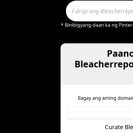
* Binibigyang-daan ka ng Pinte
Paano
Bleacherrepo
Ilagay ang aming domai
Curate Bl