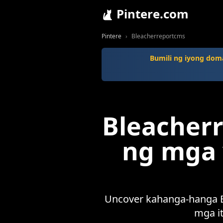
Pintere.com
Pintere
Bleacherreportcms
Bumili ng iyong doma
Bleacher
ng mga 
Uncover kahanga-hanga Bl
mga i