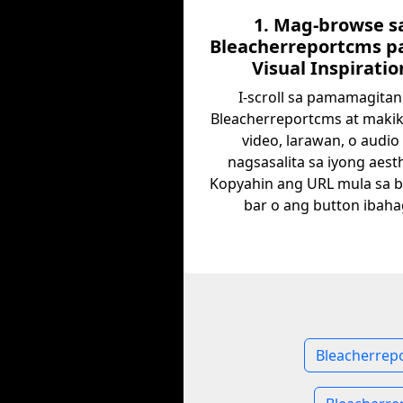
1. Mag-browse s
Bleacherreportcms p
Visual Inspiratio
I-scroll sa pamamagitan
Bleacherreportcms at makik
video, larawan, o audio
nagsasalita sa iyong aesth
Kopyahin ang URL mula sa 
bar o ang button ibaha
Bleacherrep