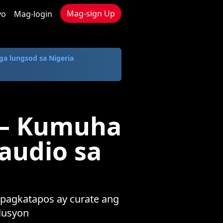
Mag-sign Up
yo
Mag-login
ga lungsod sa Nigeria
 — Kumuha
audio sa
 pagkatapos ay curate ang
lusyon