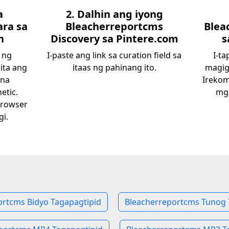
a
2. Dalhin ang iyong
ara sa
Bleacherreportcms
Blea
n
Discovery sa Pintere.com
s
 ng
I-paste ang link sa curation field sa
I-ta
ita ang
itaas ng pahinang ito.
magigi
 na
Irekom
etic.
mga
browser
gi.
ortcms Bidyo Tagapagtipid
Bleacherreportcms Tunog 