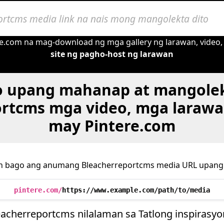
re.com na mag-download ng mga gallery ng larawan, video,
site ng pagho-host ng larawan
 upang mahanap at mangole
rtcms mga video, mga larawa
may Pintere.com
n bago ang anumang Bleacherreportcms media URL upang 
pintere.com/
https://www.example.com/path/to/media
eacherreportcms nilalaman sa Tatlong inspirasy