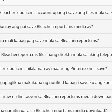
 Bleacherreportcms account upang i-save ang files mula sa
ion ay ang nai-save Bleacherreportcms media ay?
a mali kapag pag-save mula sa Bleacherreportcms?
 Bleacherreportcms files nang direkta mula sa aking telep
herreportcms nilalaman ay maaaring Pintere.com i-save?
gapaglikha makakuha ng notified kapag i-save ko ang kan
-araw na limitasyon sa Bleacherreportcms media downloa
s na gamitin para sa Bleacherreportcms media download?