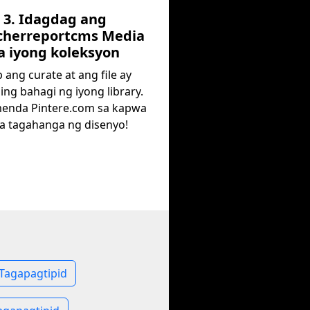
3. Idagdag ang
cherreportcms Media
a iyong koleksyon
p ang curate at ang file ay
ng bahagi ng iyong library.
enda Pintere.com sa kapwa
 tagahanga ng disenyo!
Tagapagtipid