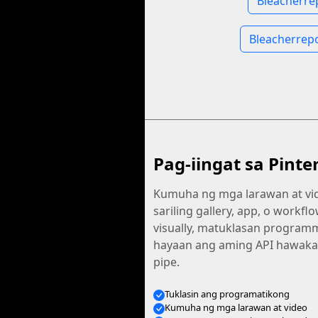
Bleacherre
Bleacherrep
Pag-iingat sa Pinte
Kumuha ng mga larawan at vid
sariling gallery, app, o workfl
visually, matuklasan programma
hayaan ang aming API hawak
pipe.
Tuklasin ang programatikong
Kumuha ng mga larawan at video