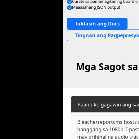
Curate sa pamamagitan ng board o 
Maaasahang JSON output
Tuklasin ang Docs
Tingnan ang Pagpepresy
Mga Sagot sa
Paano ko gagawin ang sa
Bleacherreportcms hosts 
hanggang sa 1080p. I-past
may orihinal na audio tra