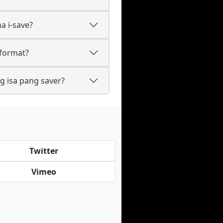
a i-save?
 format?
g isa pang saver?
Twitter
Vimeo