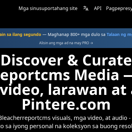
Mga sinusuportahang site
API
Pagpepres
in sa ilang segundo
— Maghanap 800+ mga dulo sa
Talaan ng m
Alisin ang mga ad na may PRO →
Discover & Curate
reportcms Media
video, larawan at 
Pintere.com
eacherreportcms visuals, mga video, at audio -
to sa iyong personal na koleksyon sa buong reso