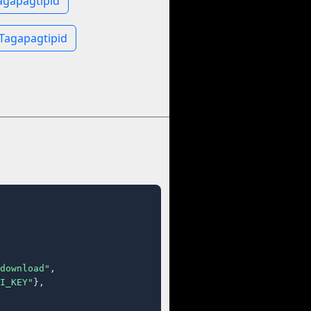
agapagtipid
Tagapagtipid
download"
,

I_KEY"
},
