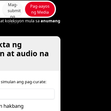
Mag-
Pag-aayos
submit
ng Media
ng
 at koleksyon mula sa
anumang
Link
kta ng
n at audio na
simulan ang pag-curate:
on hakbang