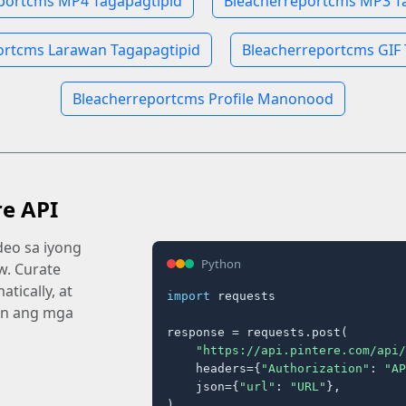
portcms MP4 Tagapagtipid
Bleacherreportcms MP3 T
ortcms Larawan Tagapagtipid
Bleacherreportcms GIF 
Bleacherreportcms Profile Manonood
re API
eo sa iyong
Python
ow. Curate
tically, at
import
 requests

an ang mga
response = requests.post(

"https://api.pintere.com/api/
    headers={
"Authorization"
: 
"AP
    json={
"url"
: 
"URL"
},

)
