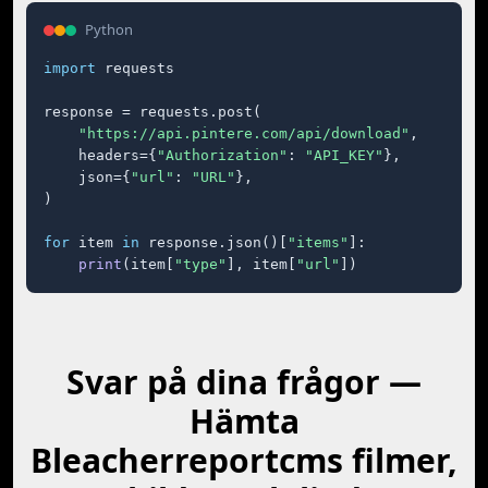
Python
import
 requests

response = requests.post(

"https://api.pintere.com/api/download"
,

    headers={
"Authorization"
: 
"API_KEY"
},

    json={
"url"
: 
"URL"
},

)

for
 item 
in
 response.json()[
"items"
]:

print
(item[
"type"
], item[
"url"
])
Svar på dina frågor —
Hämta
Bleacherreportcms filmer,