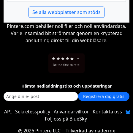
Se alla webbplatser som stöds
Pintere.com behåller noll filer och noll användardata.
Varje insamlad bit strömmar genom en krypterad
anslutning direkt till din webbläsare.
★
★
★
★
★
-
Be the first to rate!
Hämta nedladdningstips och uppdateringar
Registrera dig gratis
API
Sekretesspolicy
Användarvillkor
Kontakta oss
Följ oss på BlueSky
2026 Pintere LLC
| Tillverkad av
nadermx