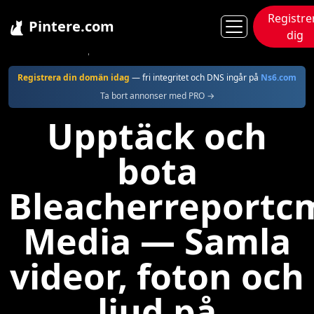
Registre
Pintere.com
dig
Pintere
Bleacherreportcms
Registrera din domän idag
— fri integritet och DNS ingår på
Ns6.com
Ta bort annonser med PRO →
Upptäck och
bota
Bleacherreportc
Media — Samla
videor, foton och
ljud på