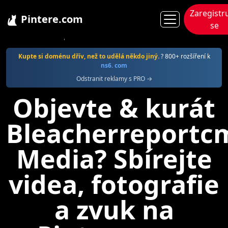
Zaregistr
Pintere.com
se
Pintere
Bleacherreportcms
Kupte si doménu dřív, než to udělá někdo jiný.
? 800+ rozšíření k
ns6. com
Odstranit reklamy s PRO →
Objevte & kurát
Bleacherreportc
Media? Sbírejte
videa, fotografie
a zvuk na