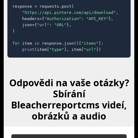
response = requests.post(

"https://api.pintere.com/api/download"
,

    headers={
"Authorization"
: 
"API_KEY"
},

    json={
"url"
: 
"URL"
},

)

for
 item 
in
 response.json()[
"items"
]:

print
(item[
"type"
], item[
"url"
])
Odpovědi na vaše otázky?
Sbírání
Bleacherreportcms videí,
obrázků a audio