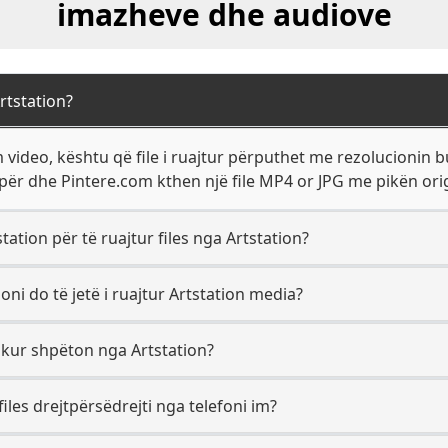
imazheve dhe audiove
rtstation?
 video, kështu që file i ruajtur përputhet me rezolucionin 
për dhe Pintere.com kthen një file MP4 or JPG me pikën origj
tation për të ruajtur files nga Artstation?
oni do të jetë i ruajtur Artstation media?
 kur shpëton nga Artstation?
iles drejtpërsëdrejti nga telefoni im?