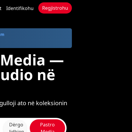
Regjistrohu
t
Identifikohu
om
n Media —
Audio në
ulloji ato në koleksionin
Dërgo
Pastro
lidhjen
Media