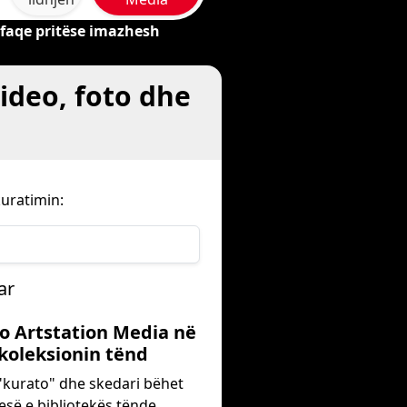
 faqe pritëse imazhesh
ideo, foto dhe
uratimin:
ar
to Artstation Media në
koleksionin tënd
"kurato" dhe skedari bëhet
esë e bibliotekës tënde.