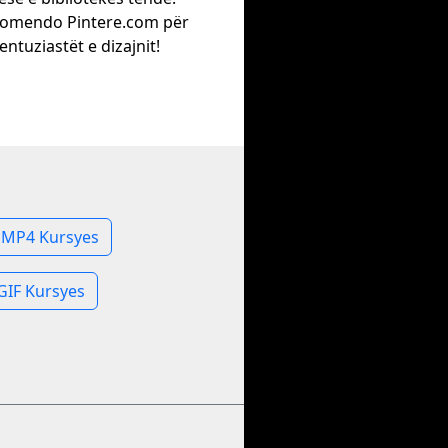
omendo Pintere.com për
entuziastët e dizajnit!
n MP4 Kursyes
GIF Kursyes