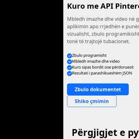
Kuro me API Pinter
Mbledh imazhe dhe video në ga
aplikimin apo rrjedhën e punë
vizualisht, zbulo programikish
tonë të trajtojë tubacionet.
Zbulo programisht
Mbledh imazhe dhe video
Kuro sipas bordit ose përdoruesit
Rezultati i parashikueshëm JSON
Zbulo dokumentet
Shiko çmimin
Përgjigjet e p