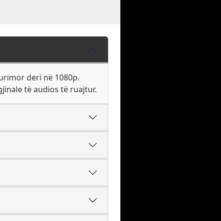
burimor deri në 1080p.
inale të audios të ruajtur.