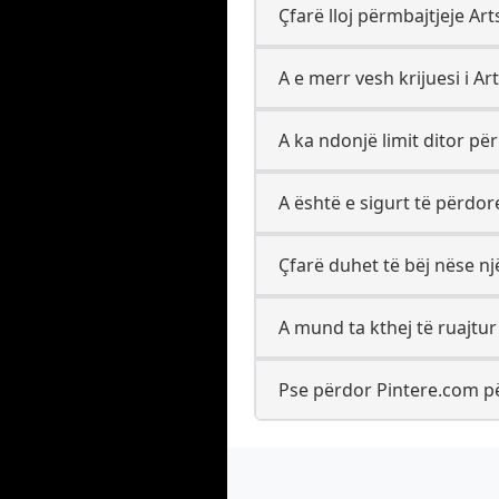
Çfarë lloj përmbajtjeje Ar
A e merr vesh krijuesi i Ar
A ka ndonjë limit ditor pë
A është e sigurt të përdo
Çfarë duhet të bëj nëse nj
A mund ta kthej të ruajtur
Pse përdor Pintere.com pë