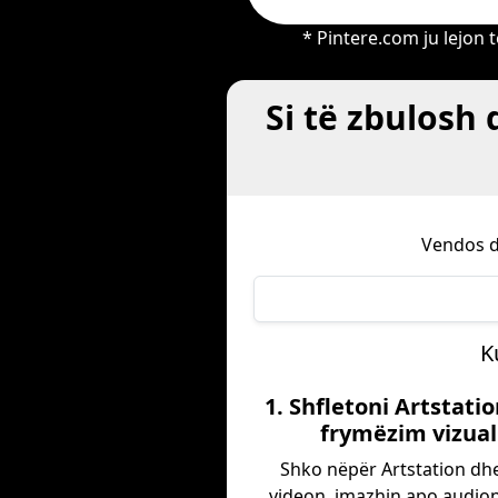
* Pintere.com ju lejon
Si të zbulosh
Vendos d
K
1. Shfletoni Artstati
frymëzim vizual
Shko nëpër Artstation dhe
videon, imazhin apo audion