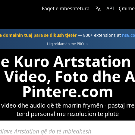
Faqet e mbështetura
API
Çmime
e domainin tuaj para se dikush tjetër
— 800+ extensions at
ns6.c
Hiq reklamën me PRO →
e Kuro Artstatio
Video, Foto dhe 
Pintere.com
 video dhe audio që të marrin frymën - pastaj rreg
tënd personal me rezolucion të plotë