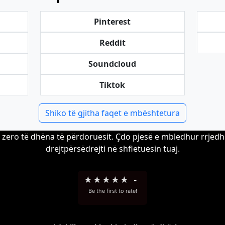
Pinterest
Reddit
Soundcloud
Tiktok
Shiko të gjitha faqet e mbështetura
zero të dhëna të përdoruesit. Çdo pjesë e mbledhur rrjedh 
drejtpërsëdrejti në shfletuesin tuaj.
★
★
★
★
★
-
Be the first to rate!