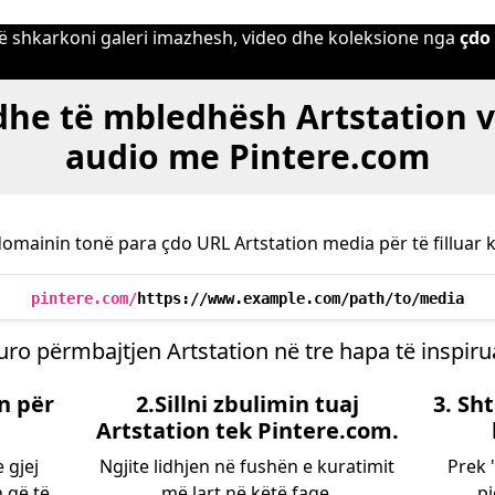
 të shkarkoni galeri imazhesh, video dhe koleksione nga
çdo
 dhe të mbledhësh Artstation v
audio me Pintere.com
omainin tonë para çdo URL Artstation media për të filluar k
pintere.com/
https://www.example.com/path/to/media
uro përmbajtjen Artstation në tre hapa të inspiru
on për
2.Sillni zbulimin tuaj
3. Sh
Artstation tek Pintere.com.
 gjej
Ngjite lidhjen në fushën e kuratimit
Prek 
 që të
më lart në këtë faqe.
pj