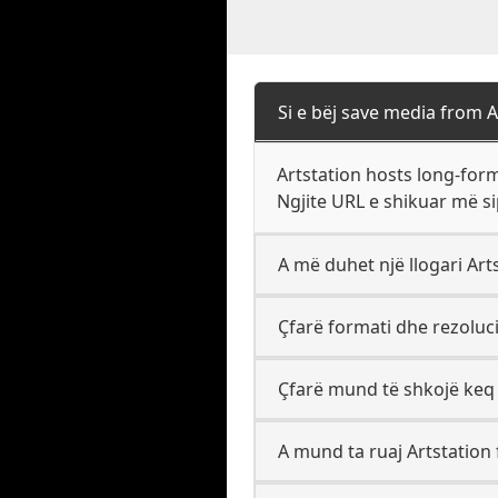
Si e bëj save media from A
Artstation hosts long-form
Ngjite URL e shikuar më si
A më duhet një llogari Arts
Çfarë formati dhe rezoluci
Çfarë mund të shkojë keq
A mund ta ruaj Artstation f