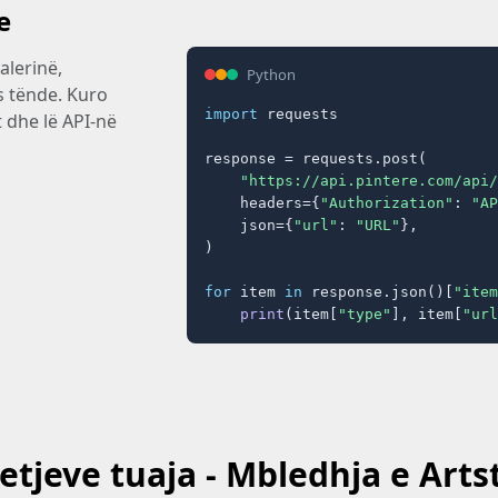
e
lerinë,
Python
s tënde. Kuro
import
 requests

t dhe lë API-në
response = requests.post(

"https://api.pintere.com/api/
    headers={
"Authorization"
: 
"AP
    json={
"url"
: 
"URL"
},

)

for
 item 
in
 response.json()[
"item
print
(item[
"type"
], item[
"url
yetjeve tuaja - Mbledhja e Arts