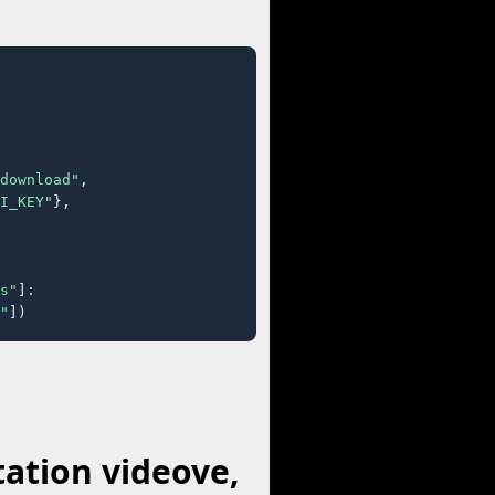
download"
,

I_KEY"
},

s"
]:

"
])
tation videove,