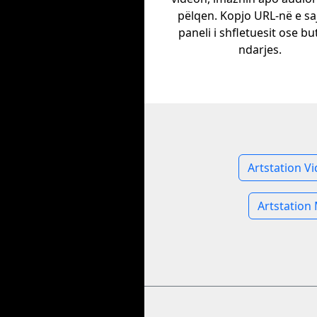
pëlqen. Kopjo URL-në e sa
paneli i shfletuesit ose bu
ndarjes.
Artstation V
Artstation