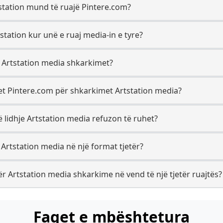
tstation mund të ruajë Pintere.com?
tstation kur unë e ruaj media-in e tyre?
r Artstation media shkarkimet?
ret Pintere.com për shkarkimet Artstation media?
ë lidhje Artstation media refuzon të ruhet?
 Artstation media në një format tjetër?
r Artstation media shkarkime në vend të një tjetër ruajtës?
Faqet e mbështetura