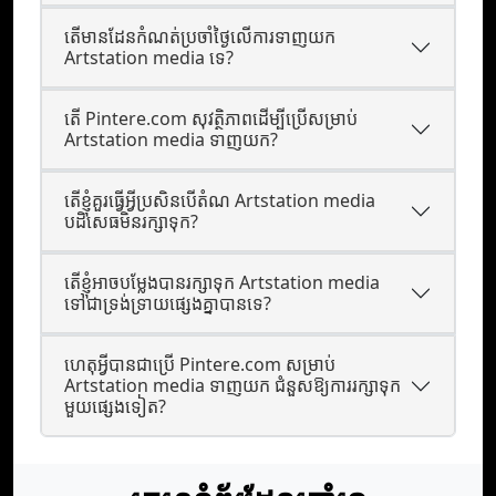
តើមានដែនកំណត់ប្រចាំថ្ងៃលើការទាញយក
Artstation media ទេ?
តើ Pintere.com សុវត្ថិភាពដើម្បីប្រើសម្រាប់
Artstation media ទាញយក?
តើខ្ញុំគួរធ្វើអ្វីប្រសិនបើតំណ Artstation media
បដិសេធមិនរក្សាទុក?
តើខ្ញុំអាចបម្លែងបានរក្សាទុក Artstation media
ទៅជាទ្រង់ទ្រាយផ្សេងគ្នាបានទេ?
ហេតុអ្វីបានជាប្រើ Pintere.com សម្រាប់
Artstation media ទាញយក ជំនួសឱ្យការរក្សាទុក
មួយផ្សេងទៀត?