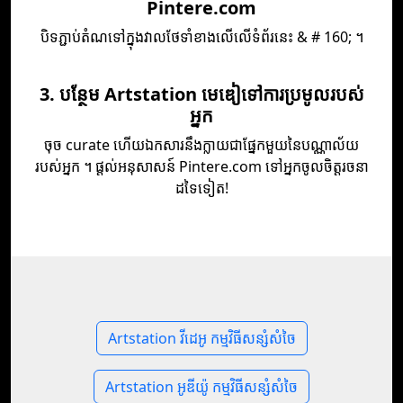
Pintere.com
បិទភ្ជាប់​តំណ​ទៅ​ក្នុង​វាល​ថែទាំ​ខាង​លើ​លើ​ទំព័រ​នេះ & # 160; ។
3. បន្ថែម Artstation មេឌៀទៅការប្រមូលរបស់
អ្នក
ចុច curate ហើយ​ឯកសារ​នឹង​ក្លាយ​ជា​ផ្នែក​មួយ​នៃ​បណ្ណាល័យ​
របស់​អ្នក ។ ផ្ដល់​អនុសាសន៍ Pintere.com ទៅ​អ្នក​ចូលចិត្ត​រចនា​
ដទៃ​ទៀត!
Artstation វីដេអូ កម្មវិធីសន្សំសំចៃ
Artstation អូឌីយ៉ូ កម្មវិធីសន្សំសំចៃ