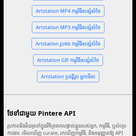
Artstation MP4 កម្មវិធីសន្សំសំចៃ
Artstation MP3 កម្មវិធីសន្សំសំចៃ
Artstation រូបថត កម្មវិធីសន្សំសំចៃ
Artstation GIF កម្មវិធីសន្សំសំចៃ
Artstation ប្រវត្តិរូប អ្នកមើល
ថែទាំ​ជាមួយ Pintere API
រូបភាពនិងវីដេអូទៅក្នុងវិចិត្រសាលផ្ទាល់ខ្លួនរបស់អ្នក, កម្មវិធី, ឬលំហូរ
ការងារ. មើលឃើញ curate, រកឃើញកម្មវិធី, និងអនុញ្ញាតឱ្យ API