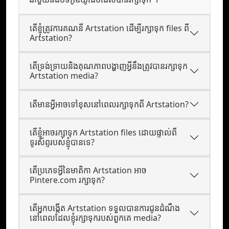
តើខ្ញុំត្រូវការគណនី Artstation ដើម្បីរក្សាទុក files ពី
Artstation?
តើទ្រង់ទ្រាយនិងគុណភាពបង្ហាញអ្វីនឹងត្រូវបានរក្សាទុក
Artstation media?
តើមានអ្វីអាចទៅខុសនៅពេលរក្សាទុកពី Artstation?
តើខ្ញុំអាចរក្សាទុក Artstation files ដោយផ្ទាល់ពី
ទូរស័ព្ទរបស់ខ្ញុំបានទេ?
តើប្រភេទអ្វីនៃមាតិកា Artstation អាច
Pintere.com រក្សាទុក?
តើ​អ្នក​បង្កើត Artstation ទទួល​បាន​ការ​ជូន​ដំណឹង​
នៅពេល​ដែល​ខ្ញុំ​រក្សា​ទុក​របស់​ពួកគេ media?