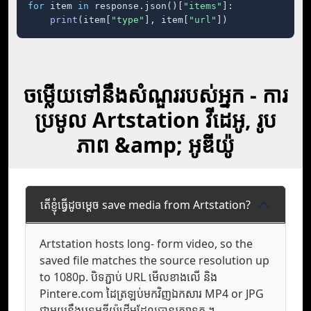
for
 item 
in
 response.json()[
"items"
]:

print
(item[
"type"
], item[
"url"
])
ចម្លើយទៅនឹងសំណួររបស់អ្នក - ការ
ប្រមូល Artstation វីដេអូ, រូប
ភាព &amp; អូឌីយ៉ូ
តើខ្ញុំធ្វើដូចម្តេច save media from Artstation?
Artstation hosts long- form video, so the
saved file matches the source resolution up
to 1080p. បិទភ្ជាប់ URL មើល​ខាងលើ និង
Pintere.com ដៃ​ត្រឡប់​មក​វិញ​ឯកសារ MP4 or JPG
ជាមួយ​នឹង​បទ​អូឌីយ៉ូ​ដើម​ដែល​បាន​រក្សា​ទុក ។