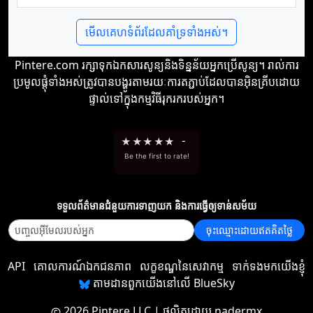
មើលគេហទំព័រដែលគាំទ្រទាំងអស់។
Pintere.com រក្សាទុកឯកសារសូន្យនិងទិន្នន័យអ្នកប្រើសូន្យ។ រាល់ការ
ប្រមូលផ្តុំទាំងអស់ត្រូវបានបង្ហូរតាមរយៈការតភ្ជាប់ដែលបានអ៊ិនគ្រីបដោយ
ផ្ទាល់ទៅក្នុងកម្មវិធីរុករករបស់អ្នក។
★
★
★
★
★
-
Be the first to rate!
ទទួល​ព័ត៌មាន​ជំនួយ​ការ​ទាញយក និង​ការ​ធ្វើ​ឲ្យ​ទាន់សម័យ
ចុះឈ្មោះដោយឥតគិតថ្លៃ
API
គោលការណ៍ឯកជនភាព
លក្ខខណ្ឌនៃសេវាកម្ម
ទាក់ទងមកយើងខ្ញុំ
តាមដានពួកយើងនៅលើ BlueSky
2026 Pintere LLC
| ផលិតដោយ
nadermx