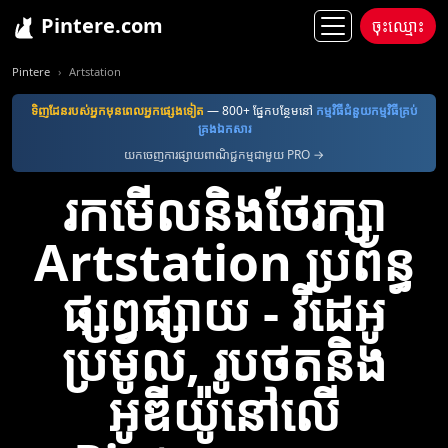
Pintere.com
ចុះឈ្មោះ
Pintere
Artstation
ទិញ​ដែន​របស់​អ្នក​មុន​ពេល​អ្នក​ផ្សេង​ទៀត
— 800+ ផ្នែកបន្ថែមនៅ
កម្មវិធី​ជំនួយ​កម្មវិធី​គ្រប់
គ្រង​ឯកសារ
យកចេញការផ្សាយពាណិជ្ជកម្មជាមួយ PRO →
រកមើលនិងថែរក្សា
Artstation ប្រព័ន្ធ
ផ្សព្វផ្សាយ - វីដេអូ
ប្រមូល, រូបថតនិង
អូឌីយ៉ូនៅលើ