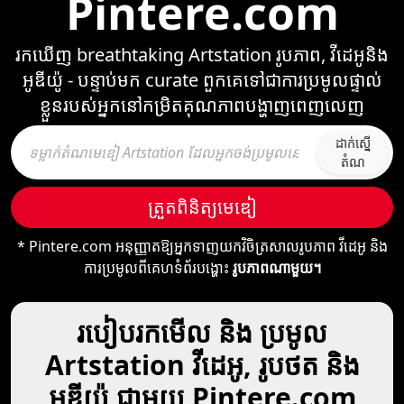
Pintere.com
រកឃើញ breathtaking Artstation រូបភាព, វីដេអូនិង
អូឌីយ៉ូ - បន្ទាប់មក curate ពួកគេទៅជាការប្រមូលផ្ទាល់
ខ្លួនរបស់អ្នកនៅកម្រិតគុណភាពបង្ហាញពេញលេញ
ដាក់ស្នើ​
តំណ
ត្រួតពិនិត្យ​មេឌៀ
* Pintere.com អនុញ្ញាតឱ្យអ្នកទាញយកវិចិត្រសាលរូបភាព វីដេអូ និង
ការប្រមូលពីគេហទំព័របង្ហោះ
រូបភាពណាមួយ។
របៀបរកមើល និង ប្រមូល
Artstation វីដេអូ, រូបថត និង
អូឌីយ៉ូ ជាមួយ Pintere.com