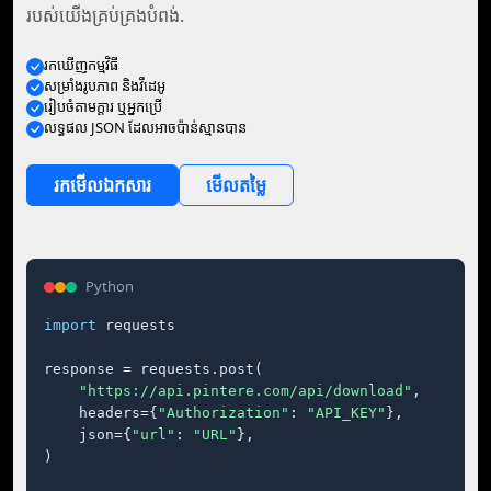
របស់យើងគ្រប់គ្រងបំពង់.
រក​ឃើញ​កម្មវិធី
សម្រាំង​រូបភាព និង​វីដេអូ
រៀបចំ​តាម​ក្ដារ ឬ​អ្នក​ប្រើ
លទ្ធផល JSON ដែល​អាច​ប៉ាន់ស្មាន​បាន
រក​មើល​ឯកសារ
មើល​តម្លៃ
Python
import
 requests

response = requests.post(

"https://api.pintere.com/api/download"
,

    headers={
"Authorization"
: 
"API_KEY"
},

    json={
"url"
: 
"URL"
},

)
