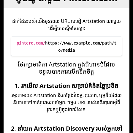
ដាក់ដែនរបស់យើងមុនពេល URL មេឌៀ Artstation ណាមួយ
ដើម្បីចាប់ផ្តើមថែរក្សា:
pintere.com/
https://www.example.com/path/t
o/media
ថែរក្សាមាតិកា Artstation ក្នុងជំហានបីដែល
ទទួលបានការលើកទឹកចិត្ត
1. រកមើល Artstation សម្រាប់គំនិតច្នៃប្រឌិត
រមូរតាមរយៈ Artstation និងកន្លែងវីដេអូ, រូបភាព, ឬអូឌីយ៉ូដែល
និយាយទៅកាន់រូបរាងរបស់អ្នក. ចម្លង URL របស់វាពីរបារកម្មវិធី
រុករកឬប៊ូតុងចែករំលែក.
2. នាំយក Artstation Discovery របស់អ្នកទៅ